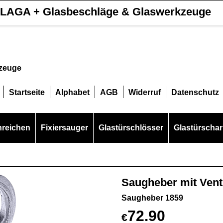
LAGA + Glasbeschläge & Glaswerkzeuge
kzeuge
Startseite
Alphabet
AGB
Widerruf
Datenschutz
hreichen
Fixiersauger
Glastürschlösser
Glastürschar
Saugheber mit Vent
Saugheber 1859
72.90
€