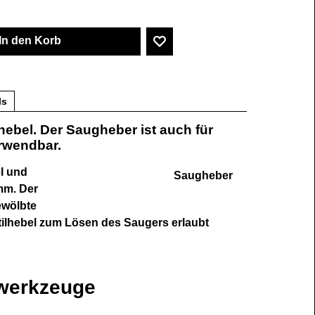
In den Korb
ls
hebel. Der Saugheber ist auch für
rwendbar.
l und
Saugheber
mm. Der
ewölbte
ilhebel zum Lösen des Saugers erlaubt
swerkzeuge